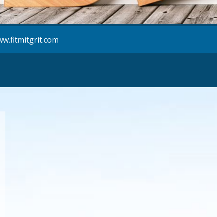
w.fitmitgrit.com