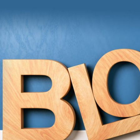
und Anregungen von Grit Moschke
itmitgrit BLOG