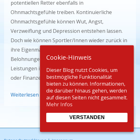
potentiellen Retter ebenfalls in
Ohnmachtsgefühle treiben. Kontinuierliche
Ohnmachtsgefühle können Wut, Angst,
Verzweiflung und Depression entstehen lassen.
Doch wie können Sportler/Innen wieder zurück in
ihre Eigenmacht finden, wenn sie keine
Cookie-Hinweis
Belohnungen für Training, Wettkampf und gute
Leistungen in Form von netten Worten, Preisen
Dieser Blog nutzt Cookies, um
bestmögliche Funktionalität
oder Finanzen erhalten?
bieten zu können. Informationen,
die darüber hinaus gehen, werden
Weiterlesen
auf diesen Seiten nicht gesammelt.
Mehr Infos
VERSTANDEN