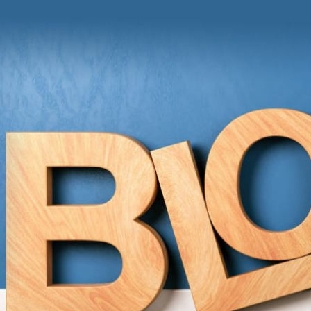
und Anregungen von Grit Moschke
itmitgrit BLOG