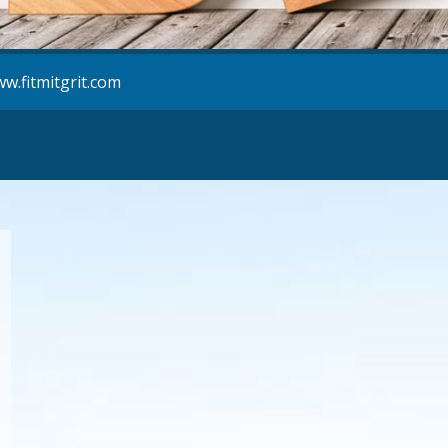
w.fitmitgrit.com