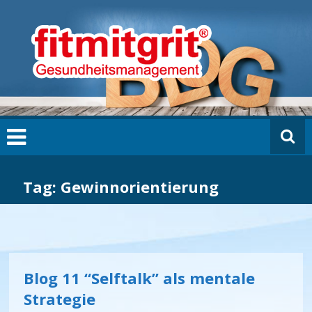
Zum
fi
Inhalt
t
springen
m
it
g
ri
t
B
L
O
G
Tag: Gewinnorientierung
Blog 11 “Selftalk” als mentale
Strategie