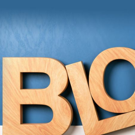
und Anregungen von Grit Moschke
itmitgrit BLOG