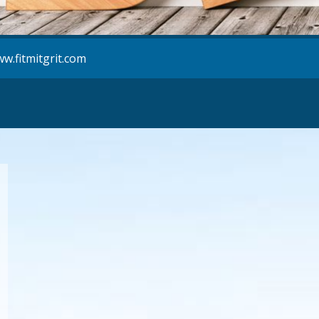
w.fitmitgrit.com