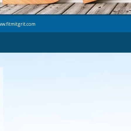
w.fitmitgrit.com