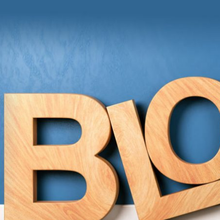
und Anregungen von Grit Moschke
itmitgrit BLOG