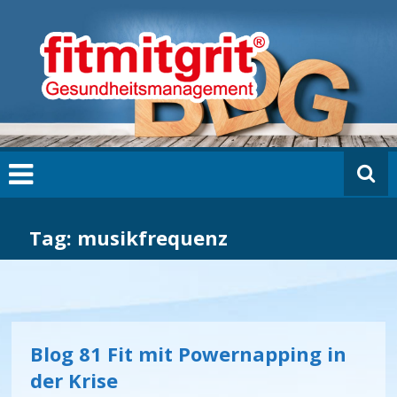
Zum
fi
Inhalt
t
springen
m
it
g
ri
t
B
L
O
G
Tag: musikfrequenz
Blog 81 Fit mit Powernapping in
der Krise