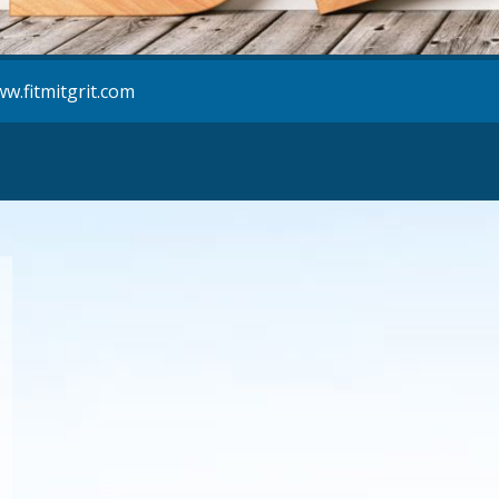
w.fitmitgrit.com