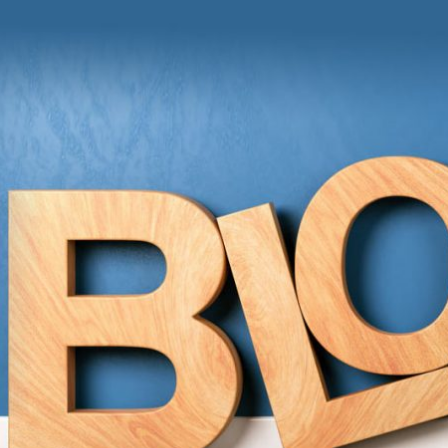
und Anregungen von Grit Moschke
itmitgrit BLOG