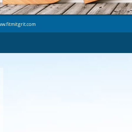
w.fitmitgrit.com