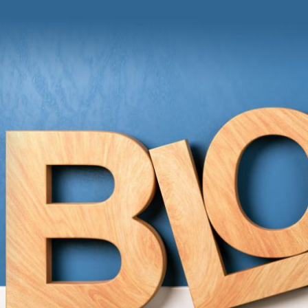
und Anregungen von Grit Moschke
itmitgrit BLOG