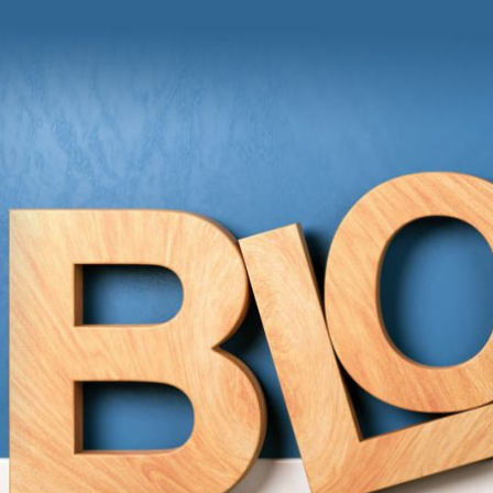
und Anregungen von Grit Moschke
itmitgrit BLOG