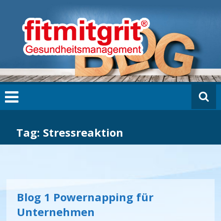
Zum
fi
Inhalt
t
springen
m
it
g
ri
t
B
L
O
G
Tag: Stressreaktion
Blog 1 Powernapping für
Unternehmen