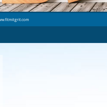
w.fitmitgrit.com