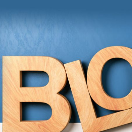
und Anregungen von Grit Moschke
itmitgrit BLOG