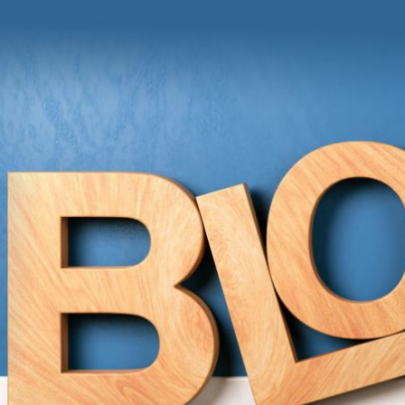
und Anregungen von Grit Moschke
itmitgrit BLOG