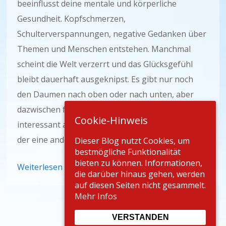
beeinflusst deine mentale und körperliche
Gesundheit. Kopfschmerzen,
Schulterverspannungen, negative Gedanken über
Themen und Menschen entstehen. Manchmal
scheint die Welt verzerrt und das Glücksgefühl
bleibt dauerhaft ausgeknipst. Es gibt nur noch
den Daumen nach oben oder nach unten, aber
dazwischen fehlen die feinen Nuancen. Was ist
Cookie-Hinweis
interessant am Thema oder an diesem Menschen,
der eine andere Perspektive vertritt?
Dieser Blog nutzt Cookies, um
bestmögliche Funktionalität
bieten zu können. Informationen,
Weiterlesen
die darüber hinaus gehen, werden
auf diesen Seiten nicht gesammelt.
Mehr Infos
VERSTANDEN