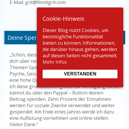
E-Mail: grit@fitmitgrit.com
Cookie-Hinweis
Dieser Blog nutzt Cookies, um
bestmögliche Funktionalität
Deine Spende
bieten zu können. Informationen,
die darüber hinaus gehen, werden
„Schön, dass dir mein Blog gefällt. Ich schreibe für
auf diesen Seiten nicht gesammelt.
dich über neue und kreative Themen rund um die
Mehr Infos
Themen Sportpsychologie im Spitzensport,
Psyche, Gesundheit und Fitness. Da es sich um
VERSTANDEN
eine hohe Qualität an Informationen handelt und
ich diese grundsätzlich gratis zur Verfügung stelle,
kannst du über den Paypal – Button deinen
Beitrag spenden. Zehn Prozent der Einnahmen
werden für soziale Zwecke verwendet und weiter
gespendet. Am Ende eines Jahres werde ich dazu
eine Auflistung vornehmen und online stellen.
Vielen Dank.“