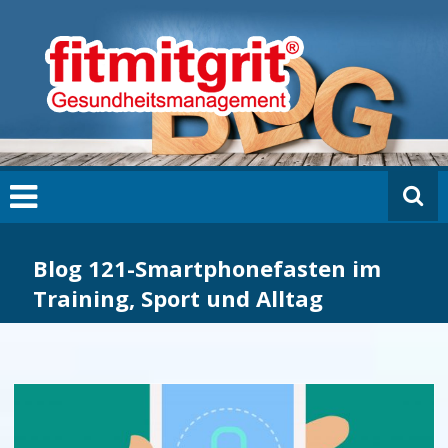
Zum
fi
Inhalt
t
springen
m
it
g
ri
t
B
L
O
G
Blog 121-Smartphonefasten im
Training, Sport und Alltag