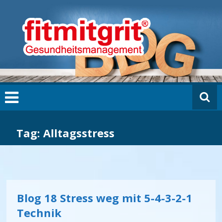
Zum
fi
Inhalt
t
springen
m
it
g
ri
t
B
L
O
G
Tag: Alltagsstress
Blog 18 Stress weg mit 5-4-3-2-1
Technik