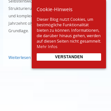
Selbstentwickelte Modelle helfen bei der
Strukturierung der Gedanken. Meine Erfahrungen
Cookie-Hinweis
und komplexes Praxiswissen aus über einem
Dieser Blog nutzt Cookies, um
Jahrzehnt olympischen Sports bilden meine solide
bestmögliche Funktionalität
bieten zu können. Informationen,
Grundlage.
die darüber hinaus gehen, werden
auf diesen Seiten nicht gesammelt.
Mehr Infos
Weiterlesen
VERSTANDEN