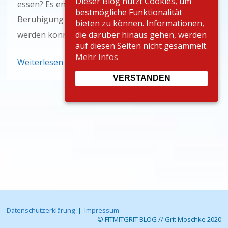
Dieser Blog nutzt Cookies, um
essen? Es entstehen oft mehr Fragen als zur
bestmögliche Funktionalität
Beruhigung des Ratsuchenden beantwortet
bieten zu können. Informationen,
werden können.
die darüber hinaus gehen, werden
auf diesen Seiten nicht gesammelt.
Mehr Infos
Weiterlesen
VERSTANDEN
Datenschutzerklärung
|
Impressum
© FITMITGRIT BLOG // Grit Moschke 2020