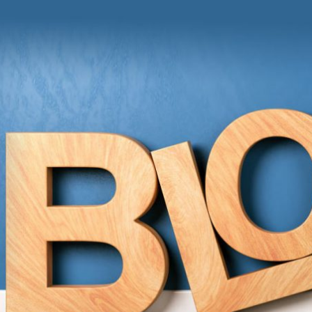
und Anregungen von Grit Moschke
itmitgrit BLOG