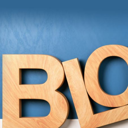
und Anregungen von Grit Moschke
itmitgrit BLOG