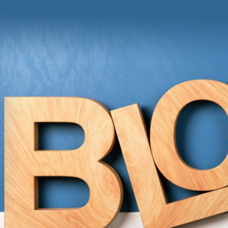
und Anregungen von Grit Moschke
itmitgrit BLOG