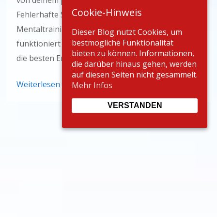
Cookie-Hinweis
Fehlerhafte Sequenzen haben nichts im
Mentaltraining zu suchen, denn dein Gehirn
Dieser Blog nutzt Cookies, um
bestmögliche Funktionalität
funktioniert wie ein Schwamm und du willst ja nur
bieten zu können. Informationen,
die besten Ergebnisse erzielen.
die darüber hinaus gehen, werden
auf diesen Seiten nicht gesammelt.
Weiterlesen
Mehr Infos
VERSTANDEN