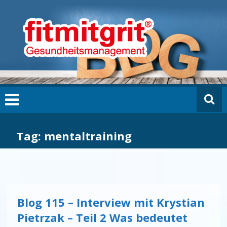
Zum
fi
Inhalt
t
springen
m
it
g
ri
t
B
L
O
G
Tag: mentaltraining
Blog 115 – Interview mit Krystian
Pietrzak – Teil 2 Was bedeutet