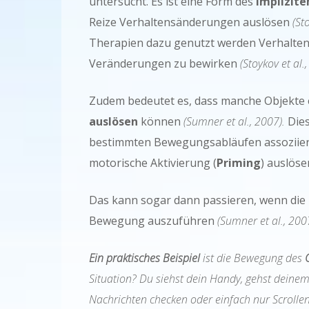
untersucht. Es ist eine Form des
implizite
Reize Verhaltensänderungen auslösen
(St
Therapien dazu genutzt werden Verhalten
Veränderungen zu bewirken
(Stoykov et al.
Zudem bedeutet es, dass manche Objekte
auslösen
können
(Sumner et al., 2007).
Dies
bestimmten Bewegungsabläufen assoziier
motorische Aktivierung (
Priming
) auslös
Das kann sogar dann passieren, wenn die 
Bewegung auszuführen
(Sumner et al., 200
Ein praktisches Beispiel
ist die Bewegung des
Situation? Du siehst dein Handy, gehst deine
Nachrichten checken oder einfach nur Scrollen?