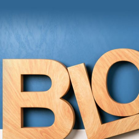
und Anregungen von Grit Moschke
itmitgrit BLOG