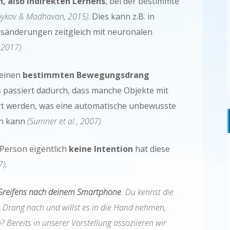
n, also indirekten Lernens
, bei der bestimmte
oykov &
Madhavan, 2015)
. Dies kann z.B. in
sänderungen zeitgleich mit neuronalen
, 2017).
 einen
bestimmten Bewegungsdrang
 passiert dadurch, dass manche Objekte mit
t werden, was eine automatische unbewusste
en kann
(Sumner et al., 2007).
Person eigentlich
keine Intention
hat diese
7)
.
Greifens nach deinem Smartphone
. Du kennst die
m Drang nach und willst es in die Hand nehmen,
 Bereits in unserer Vorstellung assoziieren wir