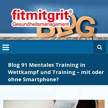
Zum
fi
Inhalt
t
springen
m
it
g
ri
t
B
L
O
G
Blog 91 Mentales Training in
Wettkampf und Training – mit oder
ohne Smartphone?