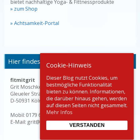
bietet nachhaltige Yoga- & Fittnessprodukte
» zum Shop
» Achtsamkeit-Portal
Hier findest du mich
Cookie-Hinweis
Dieser Blog nutzt Cookies, um
fitmitgrit
bestmögliche Funktionalität
Grit Moschke
bieten zu können. Informationen,
Gleueler Straße 133
die darüber hinaus gehen, werden
D-50931 Köln
auf diesen Seiten nicht gesammelt.
Mehr Infos
Mobil: 0179 678 16 13
E-Mail: grit@fitmitgrit.com
VERSTANDEN