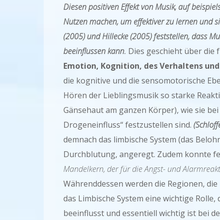
Diesen positiven Effekt von Musik, auf beispie
Nutzen machen, um effektiver zu lernen und s
(2005) und Hillecke (2005) feststellen, dass 
beeinflussen kann.
Dies geschieht über die 
Emotion, Kognition, des Verhaltens un
die kognitive und die sensomotorische Ebe
Hören der Lieblingsmusik so starke Reakt
Gänsehaut am ganzen Körper), wie sie bei
Drogeneinfluss“ festzustellen sind.
(Schlof
demnach das limbische System (das Belohn
Durchblutung, angeregt. Zudem konnte fes
Mandelkern, der für die Angst- und Alarmreakt
Währenddessen werden die Regionen, die po
das Limbische System eine wichtige Rolle,
beeinflusst und essentiell wichtig ist be