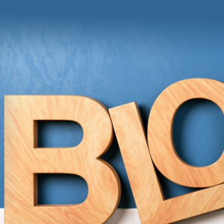
und Anregungen von Grit Moschke
itmitgrit BLOG