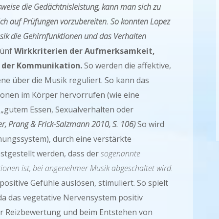
lsweise die Gedächtnisleistung, kann man sich zu
ich auf Prüfungen vorzubereiten. So konnten Lopez
Musik die Gehirnfunktionen und das Verhalten
fünf
Wirkkriterien der Aufmerksamkeit,
d der Kommunikation.
So werden die affektive,
ne über die Musik reguliert. So kann das
ionen im Körper hervorrufen (wie eine
 „gutem Essen, Sexualverhalten oder
fer, Prang & Frick-Salzmann 2010, S. 106)
So wird
ungssystem), durch eine verstärkte
tgestellt werden, dass der
sogenannte
ionen ist, bei angenehmer Musik abgeschaltet wird.
sitive Gefühle auslösen, stimuliert. So spielt
 da das vegetative Nervensystem positiv
i der Reizbewertung und beim Entstehen von