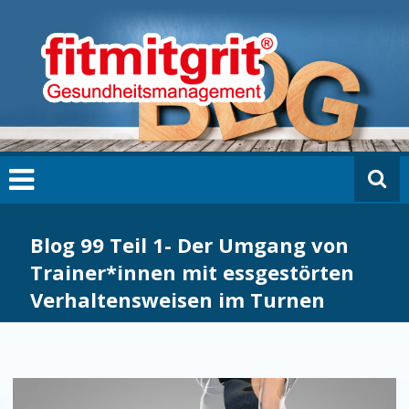
Zum
fi
Inhalt
t
springen
m
it
g
ri
t
B
L
O
G
Blog 99 Teil 1- Der Umgang von
Trainer*innen mit essgestörten
Verhaltensweisen im Turnen