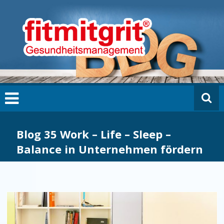
Zum
fi
Inhalt
t
springen
m
it
g
ri
t
B
L
O
G
Blog 35 Work – Life – Sleep –
Balance in Unternehmen fördern